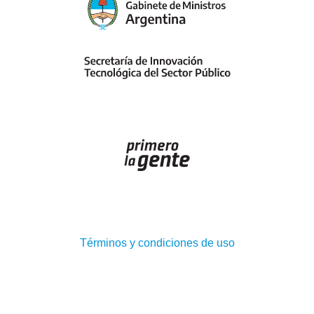
(Abre
Términos y condiciones de uso
en
ventana
nueva)