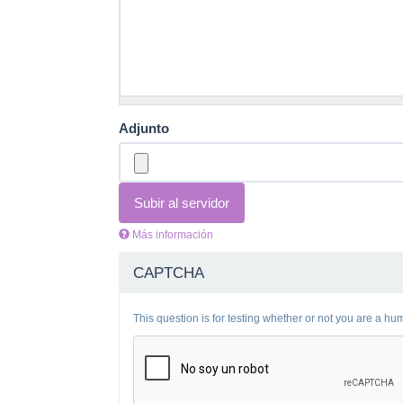
Adjunto
Subir al servidor
Más información
Los
archivos
CAPTCHA
deben
ser
menores
This question is for testing whether or not you are a 
que
2
MB
.
Tipos
de