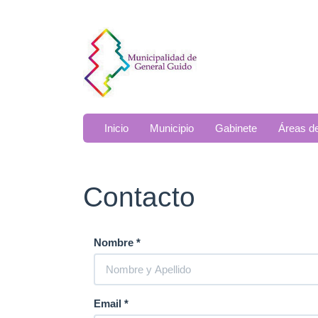
Ir
al
contenido
principal
Inicio
Municipio
Gabinete
Áreas d
Contacto
Nombre
*
Email
*