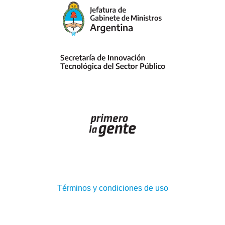
(Abre
Términos y condiciones de uso
en
ventana
nueva)